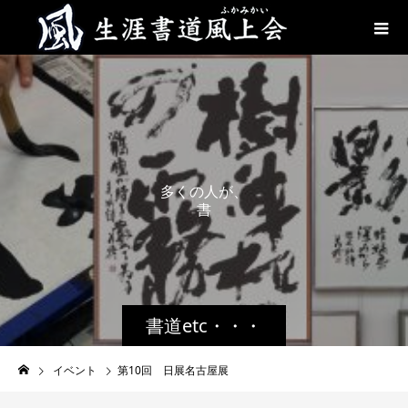
多
く
の
人
が
、
書
道
を
身
書道etc・・・
イベント
第10回 日展名古屋展