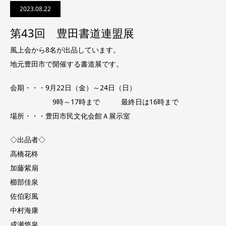
2023.08.22
第43回 豊田書道連盟展
風上会から8名が出品しています。
地元豊田市で開催する書道展です。
会期・・・9月22日（金）～24日（日）
9時～17時まで 最終日は16時まで
場所・・・豊田市民文化会館Ａ展示室
◇出品者◇
高橋花柊
加藤紫扇
櫛部佳泉
佐伯彩風
中村海康
成瀬悠泉