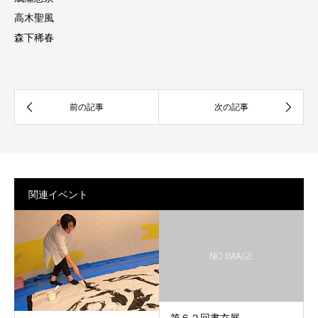
高木聖風
森下稀春
関連イベント
第６２回書玄展