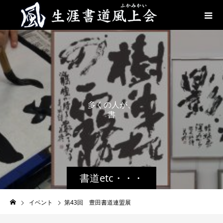
多
く
の
人
が
、
書
道
を
身
書道etc・・・
イベント
第43回 豊田書道連盟展