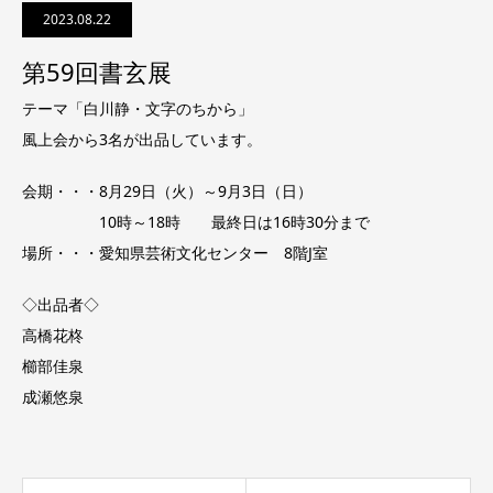
2023.08.22
第59回書玄展
テーマ「白川静・文字のちから」
風上会から3名が出品しています。
会期・・・8月29日（火）～9月3日（日）
10時～18時 最終日は16時30分まで
場所・・・愛知県芸術文化センター 8階J室
◇出品者◇
高橋花柊
櫛部佳泉
成瀬悠泉