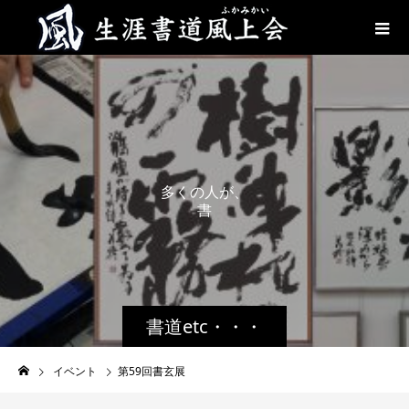
多
く
の
人
が
、
書
道
を
書道etc・・・
イベント
第59回書玄展