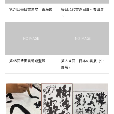
第74回毎日書道展 東海展
毎日現代書巡回展～豊田展
～
第45回豊田書道連盟展
第５４回 日本の書展（中
部展）