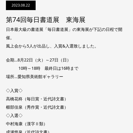
2023.08.22
第74回毎日書道展 東海展
日本最大級の書道展「毎日書道展」の東海展が下記の日程で開
催。
風上会から5人が出品し、入賞&入選致しました。
会期…8月22日（火）～27日（日）
10時～18時 最終日は16時まで
場所…愛知県美術館ギャラリー
◇入賞◇
高橋花柊（毎日賞・近代詩文書）
櫛部佳泉（秀作賞・近代詩文書）
◇入選◇
中村海康（漢字Ⅱ類）
成瀬悠泉（近代詩文書）