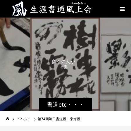
多
く
の
人
が
、
書
道
を
身
書道etc・・・
イベント
第74回毎日書道展 東海展